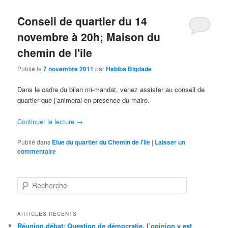
Conseil de quartier du 14
novembre à 20h; Maison du
chemin de l'ile
Publié le
7 novembre 2011
par
Habiba Bigdade
Dans le cadre du bilan mi-mandat, venez assister au conseil de
quartier que j’animerai en presence du maire.
Continuer la lecture
→
Publié dans
Elue du quartier du Chemin de l'ile
|
Laisser un
commentaire
R
e
c
h
ARTICLES RÉCENTS
e
Réunion débat: Question de démocratie, l’opinion y est