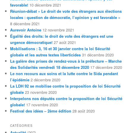
r
favorable!
10 décembre 2021
c
Réunion-débat « Le droit de vote des étrangers aux élections
h
locales : question de démocratie, l’opinion y est favorable »
e
8 décembre 2021
Aurevoir Antoine
12 novembre 2021
Égalité des droits: le droit de vote des étrangers est une
urgence démocratique!
27 août 2021
Mobilisations : 3, 16 et 30 janvier contre la loi Sécurité
globale et les autres textes liberticides
31 décembre 2020
La galère des prises de rendez-vous à la préfecture – Marche
des Solidarités vendredi 18 décembre 2020
17 décembre 2020
Le non recours aux soins et la lutte contre le Sida pendant
l’épidémie
2 décembre 2020
La LDH 92 se mobilise contre la proposition de loi Sécrurité
globale
23 novembre 2020
Interpelons nos députés contre la proposition de loi Sécurité
globale!
17 novembre 2020
Festival des idées – 2ème édition
28 août 2020
CATÉGORIES
Actualité
(207)