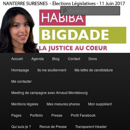
Aller
Aller
La Justice Au Coeur
au
au
Rech
contenu
contenu
principal
secondaire
Habiba Bigdade
Menu
Accueil
Agenda
Blog
Contact
Dons
principal
Homepage
Ils me soutiennent
Ma lettre de candidature
Me contacter
Meeting de campagne avec Arnaud Montebourg
Mentions légales
Mes mesures phares
Mon suppléant
Pages
Portfolio
Presse
Profil Facebook
Qui suis-je ?
Revue de Presse
Transparent Header