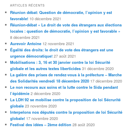
h
ARTICLES RÉCENTS
e
Réunion débat: Question de démocratie, l’opinion y est
r
favorable!
10 décembre 2021
c
Réunion-débat « Le droit de vote des étrangers aux élections
h
locales : question de démocratie, l’opinion y est favorable »
e
8 décembre 2021
Aurevoir Antoine
12 novembre 2021
Égalité des droits: le droit de vote des étrangers est une
urgence démocratique!
27 août 2021
Mobilisations : 3, 16 et 30 janvier contre la loi Sécurité
globale et les autres textes liberticides
31 décembre 2020
La galère des prises de rendez-vous à la préfecture – Marche
des Solidarités vendredi 18 décembre 2020
17 décembre 2020
Le non recours aux soins et la lutte contre le Sida pendant
l’épidémie
2 décembre 2020
La LDH 92 se mobilise contre la proposition de loi Sécrurité
globale
23 novembre 2020
Interpelons nos députés contre la proposition de loi Sécurité
globale!
17 novembre 2020
Festival des idées – 2ème édition
28 août 2020