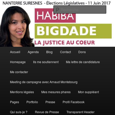
Aller
Aller
La Justice Au Coeur
au
au
Rech
contenu
contenu
principal
secondaire
Habiba Bigdade
Menu
Accueil
Agenda
Blog
Contact
Dons
principal
Homepage
Ils me soutiennent
Ma lettre de candidature
Me contacter
Meeting de campagne avec Arnaud Montebourg
Mentions légales
Mes mesures phares
Mon suppléant
Pages
Portfolio
Presse
Profil Facebook
Qui suis-je ?
Revue de Presse
Transparent Header