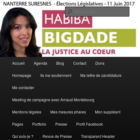
Aller
Aller
La Justice Au Coeur
au
au
Rech
contenu
contenu
principal
secondaire
Habiba Bigdade
Menu
Accueil
Agenda
Blog
Contact
Dons
principal
Homepage
Ils me soutiennent
Ma lettre de candidature
Me contacter
Meeting de campagne avec Arnaud Montebourg
Mentions légales
Mes mesures phares
Mon suppléant
Pages
Portfolio
Presse
Profil Facebook
Qui suis-je ?
Revue de Presse
Transparent Header