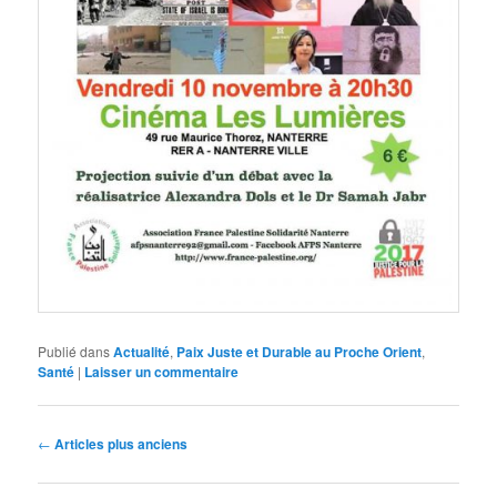
Publié dans
Actualité
,
Paix Juste et Durable au Proche Orient
,
Santé
|
Laisser un commentaire
Navigation
←
Articles plus anciens
des
articles