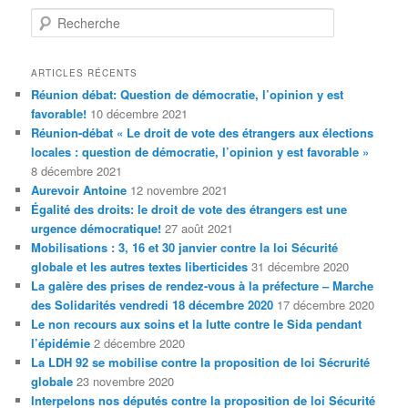
R
e
c
h
ARTICLES RÉCENTS
e
Réunion débat: Question de démocratie, l’opinion y est
r
favorable!
10 décembre 2021
c
Réunion-débat « Le droit de vote des étrangers aux élections
h
locales : question de démocratie, l’opinion y est favorable »
e
8 décembre 2021
Aurevoir Antoine
12 novembre 2021
Égalité des droits: le droit de vote des étrangers est une
urgence démocratique!
27 août 2021
Mobilisations : 3, 16 et 30 janvier contre la loi Sécurité
globale et les autres textes liberticides
31 décembre 2020
La galère des prises de rendez-vous à la préfecture – Marche
des Solidarités vendredi 18 décembre 2020
17 décembre 2020
Le non recours aux soins et la lutte contre le Sida pendant
l’épidémie
2 décembre 2020
La LDH 92 se mobilise contre la proposition de loi Sécrurité
globale
23 novembre 2020
Interpelons nos députés contre la proposition de loi Sécurité