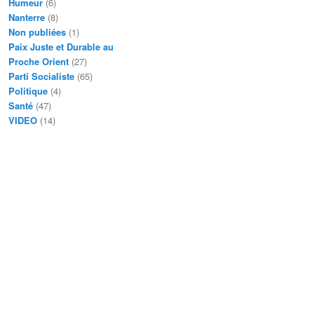
Humeur
(6)
Nanterre
(8)
Non publiées
(1)
Paix Juste et Durable au
Proche Orient
(27)
Parti Socialiste
(65)
Politique
(4)
Santé
(47)
VIDEO
(14)