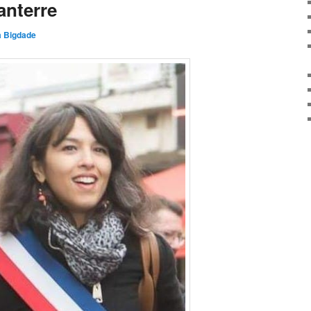
anterre
a Bigdade