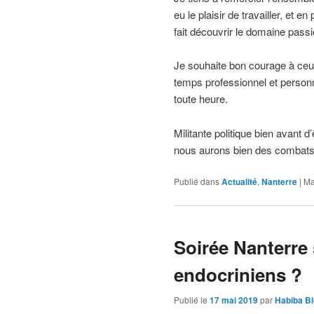
eu le plaisir de travailler, et e
fait découvrir le domaine passi
Je souhaite bon courage à ceux 
temps professionnel et personne
toute heure.
Militante politique bien avant d
nous aurons bien des combats
Publié dans
Actualité
,
Nanterre
|
Ma
Soirée Nanterre
endocriniens ?
Publié le
17 mai 2019
par
Habiba B