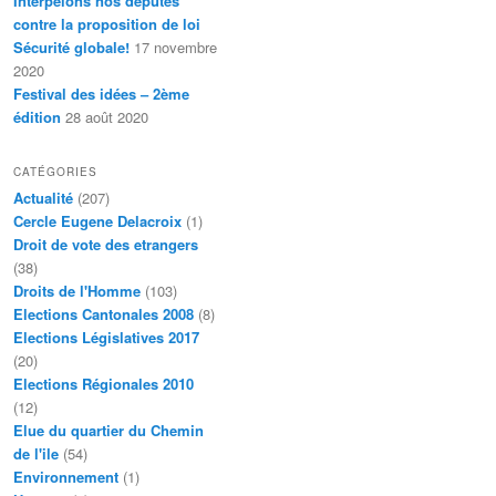
Interpelons nos députés
contre la proposition de loi
Sécurité globale!
17 novembre
2020
Festival des idées – 2ème
édition
28 août 2020
CATÉGORIES
Actualité
(207)
Cercle Eugene Delacroix
(1)
Droit de vote des etrangers
(38)
Droits de l'Homme
(103)
Elections Cantonales 2008
(8)
Elections Législatives 2017
(20)
Elections Régionales 2010
(12)
Elue du quartier du Chemin
de l'ile
(54)
Environnement
(1)