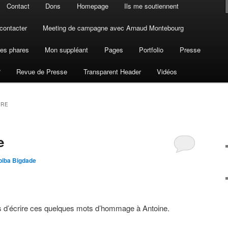
Contact
Dons
Homepage
Ils me soutiennent
contacter
Meeting de campagne avec Arnaud Montebourg
es phares
Mon suppléant
Pages
Portfolio
Presse
?
Revue de Presse
Transparent Header
Vidéos
RRE
e
biba Bigdade
mps d’écrire ces quelques mots d’hommage à Antoine.