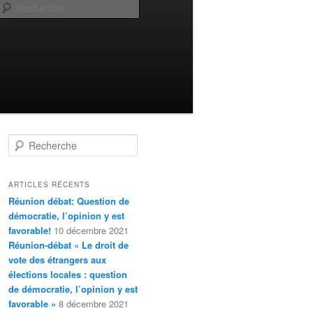
Recherche
R
e
c
h
ARTICLES RÉCENTS
e
Réunion débat: Question de
r
démocratie, l’opinion y est
c
favorable!
10 décembre 2021
h
Réunion-débat « Le droit de
e
vote des étrangers aux
élections locales : question
de démocratie, l’opinion y est
favorable »
8 décembre 2021