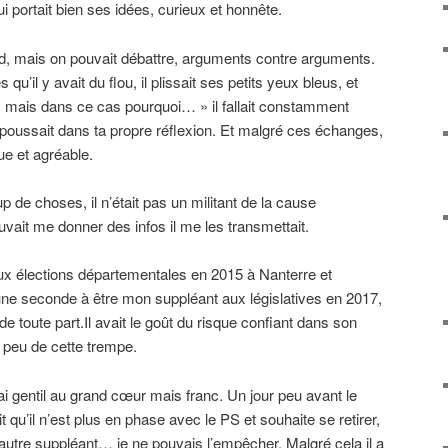
i portait bien ses idées, curieux et honnête.
rd, mais on pouvait débattre, arguments contre arguments.
s qu’il y avait du flou, il plissait ses petits yeux bleus, et
, mais dans ce cas pourquoi… » il fallait constamment
e poussait dans ta propre réflexion. Et malgré ces échanges,
ue et agréable.
p de choses, il n’était pas un militant de la cause
uvait me donner des infos il me les transmettait.
 aux élections départementales en 2015 à Nanterre et
 une seconde à être mon suppléant aux législatives en 2017,
 de toute part.Il avait le goût du risque confiant dans son
s peu de cette trempe.
ai gentil au grand cœur mais franc. Un jour peu avant le
 qu’il n’est plus en phase avec le PS et souhaite se retirer,
 autre suppléant… je ne pouvais l’empêcher. Malgré cela il a