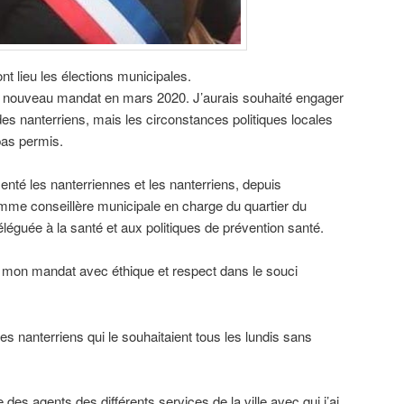
t lieu les élections municipales.
n nouveau mandat en mars 2020. J’aurais souhaité engager
es nanterriens, mais les circonstances politiques locales
pas permis.
ésenté les nanterriennes et les nanterriens, depuis
mme conseillère municipale en charge du quartier du
déléguée à la santé et aux politiques de prévention santé.
 mon mandat avec éthique et respect dans le souci
s les nanterriens qui le souhaitaient tous les lundis sans
 des agents des différents services de la ville avec qui j’ai