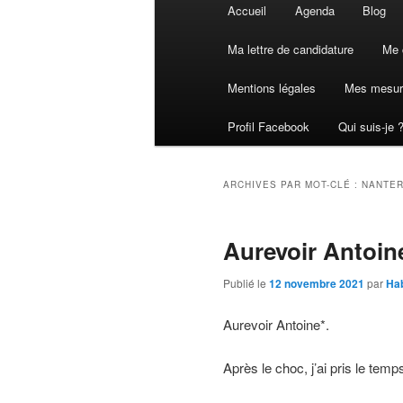
Menu
Accueil
Agenda
Blog
principal
Ma lettre de candidature
Me 
Mentions légales
Mes mesur
Profil Facebook
Qui suis-je 
ARCHIVES PAR MOT-CLÉ :
NANTE
Aurevoir Antoin
Publié le
12 novembre 2021
par
Ha
Aurevoir Antoine*.
Après le choc, j’ai pris le te