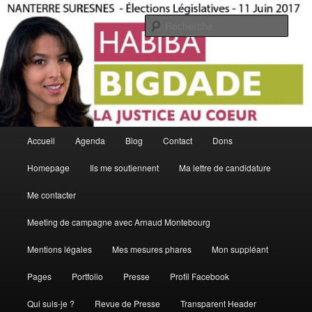
Aller
La Justice Au Coeur
au
Rech
contenu
principal
Habiba Bigdade
Menu
Accueil
Agenda
Blog
Contact
Dons
principal
Homepage
Ils me soutiennent
Ma lettre de candidature
Me contacter
Meeting de campagne avec Arnaud Montebourg
Mentions légales
Mes mesures phares
Mon suppléant
Pages
Portfolio
Presse
Profil Facebook
Qui suis-je ?
Revue de Presse
Transparent Header