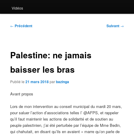
Vidéos
Navigation
←
Précédent
Suivant
→
des
articles
Palestine: ne jamais
baisser les bras
Publié le
21 mars 2018
par
bazinga
Avant propos
Lors de mon intervention au conseil municipal du mardi 20 mars,
pour saluer l’action d’associations telles l’ @AFPS, et rappeler
qu’il faut maintenir les actions de solidarité et de soutien au
peuple palestinien, j’ai été perturbée par l’équipe de Mme Bedin,
qui chahutait, en disant qu’ils en avaient « marre qu’on parle de