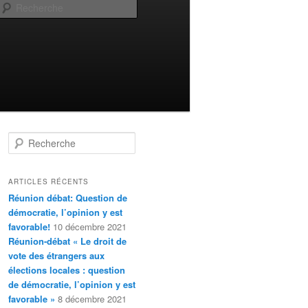
Recherche
R
e
c
h
ARTICLES RÉCENTS
e
Réunion débat: Question de
r
démocratie, l’opinion y est
c
favorable!
10 décembre 2021
h
Réunion-débat « Le droit de
e
vote des étrangers aux
élections locales : question
de démocratie, l’opinion y est
favorable »
8 décembre 2021