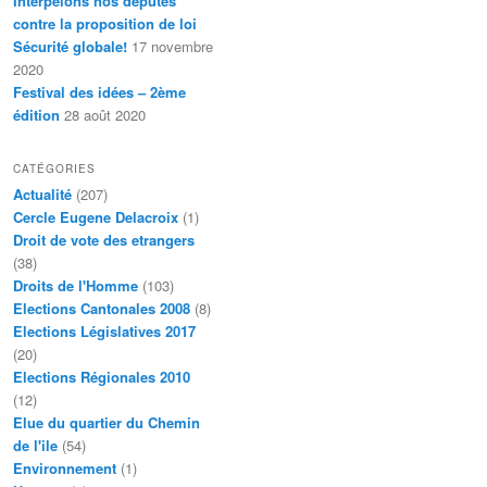
Interpelons nos députés
contre la proposition de loi
Sécurité globale!
17 novembre
2020
Festival des idées – 2ème
édition
28 août 2020
CATÉGORIES
Actualité
(207)
Cercle Eugene Delacroix
(1)
Droit de vote des etrangers
(38)
Droits de l'Homme
(103)
Elections Cantonales 2008
(8)
Elections Législatives 2017
(20)
Elections Régionales 2010
(12)
Elue du quartier du Chemin
de l'ile
(54)
Environnement
(1)