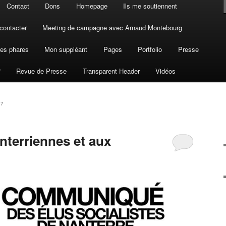
Contact
Dons
Homepage
Ils me soutiennent
contacter
Meeting de campagne avec Arnaud Montebourg
es phares
Mon suppléant
Pages
Portfolio
Presse
?
Revue de Presse
Transparent Header
Vidéos
17
terriennes et aux