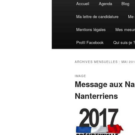
Menu
Accueil
Agenda
Blog
principal
Ma lettre de candidature
Me 
Mentions légales
Mes mesur
Profil Facebook
Qui suis-je 
ARCHIVES MENSUELLES :
MAI 20
IMAGE
Message aux Nan
Nanterriens