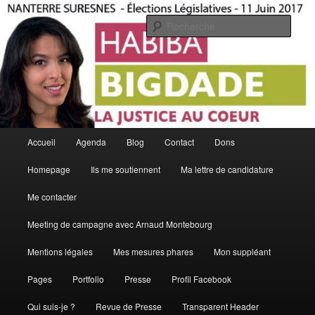
Aller
Aller
La Justice Au Coeur
au
au
Rech
contenu
contenu
principal
secondaire
Habiba Bigdade
Menu
Accueil
Agenda
Blog
Contact
Dons
principal
Homepage
Ils me soutiennent
Ma lettre de candidature
Me contacter
Meeting de campagne avec Arnaud Montebourg
Mentions légales
Mes mesures phares
Mon suppléant
Pages
Portfolio
Presse
Profil Facebook
Qui suis-je ?
Revue de Presse
Transparent Header