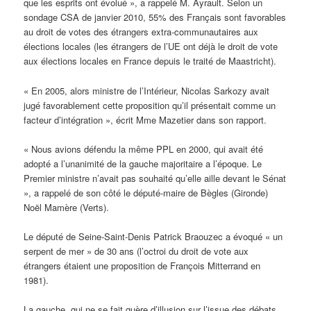
que les esprits ont évolué », a rappelé M. Ayrault. Selon un
sondage CSA de janvier 2010, 55% des Français sont favorables
au droit de votes des étrangers extra-communautaires aux
élections locales (les étrangers de l’UE ont déjà le droit de vote
aux élections locales en France depuis le traité de Maastricht).
« En 2005, alors ministre de l’Intérieur, Nicolas Sarkozy avait
jugé favorablement cette proposition qu’il présentait comme un
facteur d’intégration », écrit Mme Mazetier dans son rapport.
« Nous avions défendu la même PPL en 2000, qui avait été
adopté a l’unanimité de la gauche majoritaire a l’époque. Le
Premier ministre n’avait pas souhaité qu’elle aille devant le Sénat
», a rappelé de son côté le député-maire de Bègles (Gironde)
Noël Mamère (Verts).
Le député de Seine-Saint-Denis Patrick Braouzec a évoqué « un
serpent de mer » de 30 ans (l’octroi du droit de vote aux
étrangers étaient une proposition de François Mitterrand en
1981).
La gauche, qui ne se fait guère d’illusion sur l’issue des débats