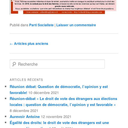
Publié dans
Parti Socialiste
|
Laisser un commentaire
Navigation
←
Articles plus anciens
des
articles
R
e
c
h
ARTICLES RÉCENTS
e
Réunion débat: Question de démocratie, l’opinion y est
r
favorable!
10 décembre 2021
c
Réunion-débat « Le droit de vote des étrangers aux élections
h
locales : question de démocratie, l’opinion y est favorable »
e
8 décembre 2021
Aurevoir Antoine
12 novembre 2021
Égalité des droits: le droit de vote des étrangers est une