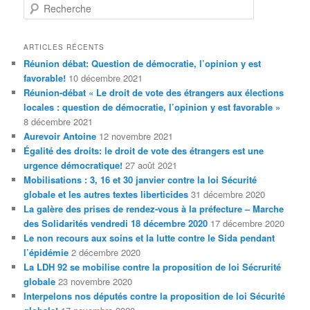
R
e
c
h
ARTICLES RÉCENTS
e
Réunion débat: Question de démocratie, l’opinion y est
r
favorable!
10 décembre 2021
c
Réunion-débat « Le droit de vote des étrangers aux élections
h
locales : question de démocratie, l’opinion y est favorable »
e
8 décembre 2021
Aurevoir Antoine
12 novembre 2021
Égalité des droits: le droit de vote des étrangers est une
urgence démocratique!
27 août 2021
Mobilisations : 3, 16 et 30 janvier contre la loi Sécurité
globale et les autres textes liberticides
31 décembre 2020
La galère des prises de rendez-vous à la préfecture – Marche
des Solidarités vendredi 18 décembre 2020
17 décembre 2020
Le non recours aux soins et la lutte contre le Sida pendant
l’épidémie
2 décembre 2020
La LDH 92 se mobilise contre la proposition de loi Sécrurité
globale
23 novembre 2020
Interpelons nos députés contre la proposition de loi Sécurité