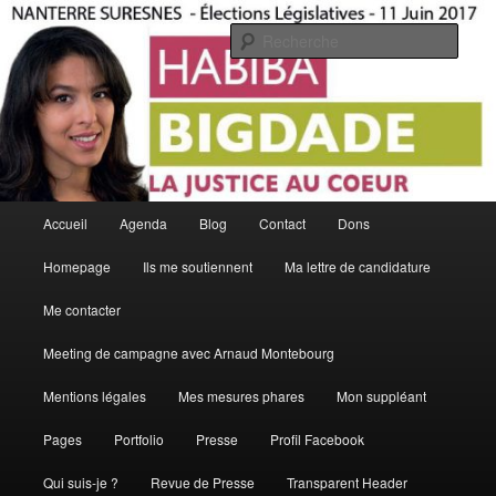
Aller
Aller
La Justice Au Coeur
au
au
Rech
contenu
contenu
principal
secondaire
Habiba Bigdade
Menu
Accueil
Agenda
Blog
Contact
Dons
principal
Homepage
Ils me soutiennent
Ma lettre de candidature
Me contacter
Meeting de campagne avec Arnaud Montebourg
Mentions légales
Mes mesures phares
Mon suppléant
Pages
Portfolio
Presse
Profil Facebook
Qui suis-je ?
Revue de Presse
Transparent Header