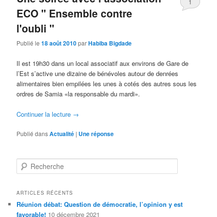
1
ECO " Ensemble contre
l'oubli "
Publié le
18 août 2010
par
Habiba Bigdade
Il est 19h30 dans un local associatif aux environs de Gare de
l’Est s’active une dizaine de bénévoles autour de denrées
alimentaires bien empilées les unes à cotés des autres sous les
ordres de Samia «la responsable du mardi».
Continuer la lecture
→
Publié dans
Actualité
|
Une
réponse
R
e
c
h
ARTICLES RÉCENTS
e
Réunion débat: Question de démocratie, l’opinion y est
r
favorable!
10 décembre 2021