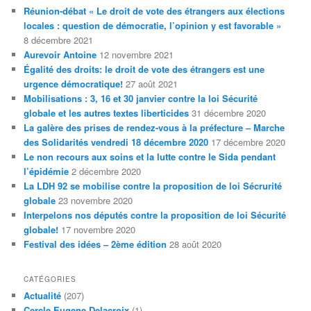
c
Réunion-débat « Le droit de vote des étrangers aux élections
h
locales : question de démocratie, l’opinion y est favorable »
e
8 décembre 2021
Aurevoir Antoine
12 novembre 2021
Égalité des droits: le droit de vote des étrangers est une
urgence démocratique!
27 août 2021
Mobilisations : 3, 16 et 30 janvier contre la loi Sécurité
globale et les autres textes liberticides
31 décembre 2020
La galère des prises de rendez-vous à la préfecture – Marche
des Solidarités vendredi 18 décembre 2020
17 décembre 2020
Le non recours aux soins et la lutte contre le Sida pendant
l’épidémie
2 décembre 2020
La LDH 92 se mobilise contre la proposition de loi Sécrurité
globale
23 novembre 2020
Interpelons nos députés contre la proposition de loi Sécurité
globale!
17 novembre 2020
Festival des idées – 2ème édition
28 août 2020
CATÉGORIES
Actualité
(207)
Cercle Eugene Delacroix
(1)