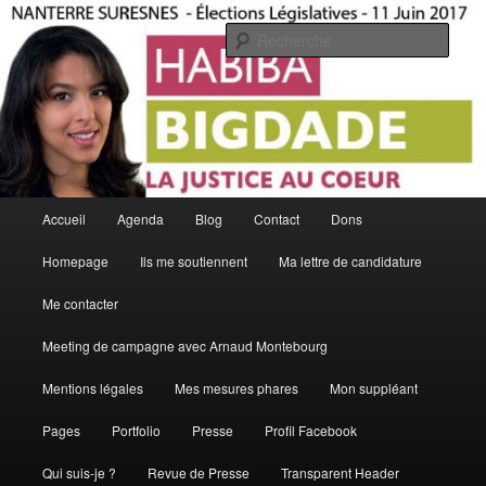
Aller
Aller
La Justice Au Coeur
au
au
Rech
contenu
contenu
principal
secondaire
Habiba Bigdade
Menu
Accueil
Agenda
Blog
Contact
Dons
principal
Homepage
Ils me soutiennent
Ma lettre de candidature
Me contacter
Meeting de campagne avec Arnaud Montebourg
Mentions légales
Mes mesures phares
Mon suppléant
Pages
Portfolio
Presse
Profil Facebook
Qui suis-je ?
Revue de Presse
Transparent Header