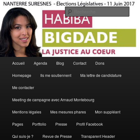
Aller
La Justice Au Coeur
au
Rech
contenu
principal
Habiba Bigdade
Menu
Accueil
Agenda
Blog
Contact
Dons
principal
Homepage
Ils me soutiennent
Ma lettre de candidature
Me contacter
Meeting de campagne avec Arnaud Montebourg
Mentions légales
Mes mesures phares
Mon suppléant
Pages
Portfolio
Presse
Profil Facebook
Qui suis-je ?
Revue de Presse
Transparent Header