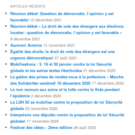
h
ARTICLES RÉCENTS
e
Réunion débat: Question de démocratie, l’opinion y est
r
favorable!
10 décembre 2021
c
Réunion-débat « Le droit de vote des étrangers aux élections
h
locales : question de démocratie, l’opinion y est favorable »
e
8 décembre 2021
Aurevoir Antoine
12 novembre 2021
Égalité des droits: le droit de vote des étrangers est une
urgence démocratique!
27 août 2021
Mobilisations : 3, 16 et 30 janvier contre la loi Sécurité
globale et les autres textes liberticides
31 décembre 2020
La galère des prises de rendez-vous à la préfecture – Marche
des Solidarités vendredi 18 décembre 2020
17 décembre 2020
Le non recours aux soins et la lutte contre le Sida pendant
l’épidémie
2 décembre 2020
La LDH 92 se mobilise contre la proposition de loi Sécrurité
globale
23 novembre 2020
Interpelons nos députés contre la proposition de loi Sécurité
globale!
17 novembre 2020
Festival des idées – 2ème édition
28 août 2020