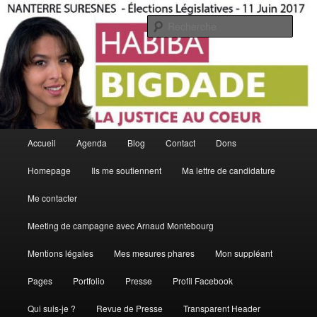
Aller
Aller
La Justice Au Coeur
au
au
Rech
contenu
contenu
principal
secondaire
Habiba Bigdade
Menu
Accueil
Agenda
Blog
Contact
Dons
principal
Homepage
Ils me soutiennent
Ma lettre de candidature
Me contacter
Meeting de campagne avec Arnaud Montebourg
Mentions légales
Mes mesures phares
Mon suppléant
Pages
Portfolio
Presse
Profil Facebook
Qui suis-je ?
Revue de Presse
Transparent Header