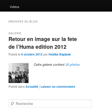
Vidéos
ARCHIVES DU BLOG
GALERIE
Retour en image sur la fete
de l’Huma edition 2012
Publié le
6 octobre 2012
par
Habiba Bigdade
Cette galerie contient
20 photos
.
Publié dans
Actualité
|
Laisser un commentaire
R
e
c