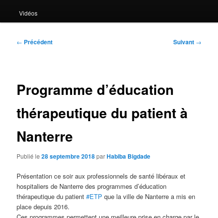
Vidéos
Navigation
←
Précédent
Suivant
→
des
articles
Programme d’éducation
thérapeutique du patient à
Nanterre
Publié le
28 septembre 2018
par
Habiba Bigdade
Présentation ce soir aux professionnels de santé libéraux et
hospitaliers de Nanterre des programmes d’éducation
thérapeutique du patient
#ETP
que la ville de Nanterre a mis en
place depuis 2016.
Ces programmes permettent une meilleure prise en charge par le