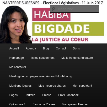
Aller
La Justice Au Coeur
au
Rech
contenu
principal
Habiba Bigdade
Menu
Accueil
Agenda
Blog
Contact
Dons
principal
Homepage
Ils me soutiennent
Ma lettre de candidature
Me contacter
Meeting de campagne avec Arnaud Montebourg
Mentions légales
Mes mesures phares
Mon suppléant
Pages
Portfolio
Presse
Profil Facebook
Qui suis-je ?
Revue de Presse
Transparent Header