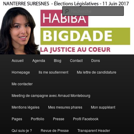
Aller
La Justice Au Coeur
au
Rech
contenu
principal
Habiba Bigdade
Menu
Accueil
Agenda
Blog
Contact
Dons
principal
Homepage
Ils me soutiennent
Ma lettre de candidature
Me contacter
Meeting de campagne avec Arnaud Montebourg
Mentions légales
Mes mesures phares
Mon suppléant
Pages
Portfolio
Presse
Profil Facebook
Qui suis-je ?
Revue de Presse
Transparent Header