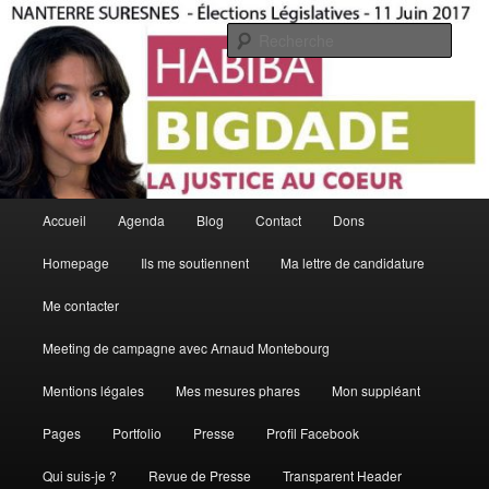
Aller
La Justice Au Coeur
au
Rech
contenu
principal
Habiba Bigdade
Menu
Accueil
Agenda
Blog
Contact
Dons
principal
Homepage
Ils me soutiennent
Ma lettre de candidature
Me contacter
Meeting de campagne avec Arnaud Montebourg
Mentions légales
Mes mesures phares
Mon suppléant
Pages
Portfolio
Presse
Profil Facebook
Qui suis-je ?
Revue de Presse
Transparent Header