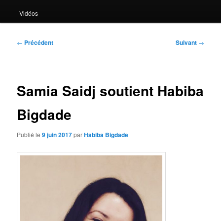
Vidéos
Navigation
←
Précédent
Suivant
→
des
articles
Samia Saidj soutient Habiba
Bigdade
Publié le
9 juin 2017
par
Habiba Bigdade