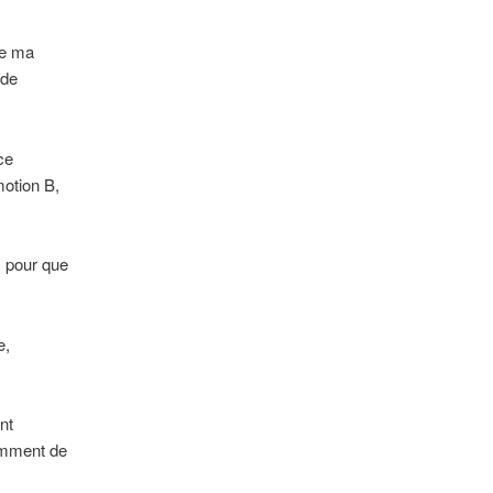
te ma
 de
ce
motion B,
, pour que
e,
nt
damment de