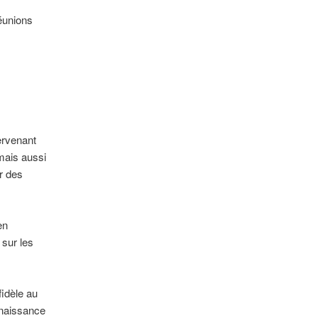
éunions
ervenant
 mais aussi
er des
en
 sur les
idèle au
nnaissance