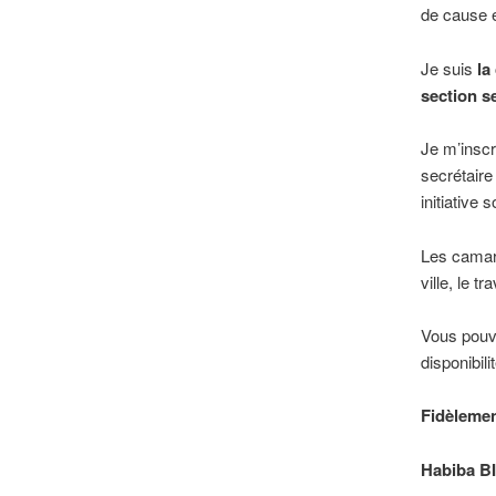
de cause e
Je suis
la
section s
Je m’inscr
secrétaire
initiative
Les camara
ville, le tr
Vous pouv
disponibilit
Fidèlemen
Habiba 