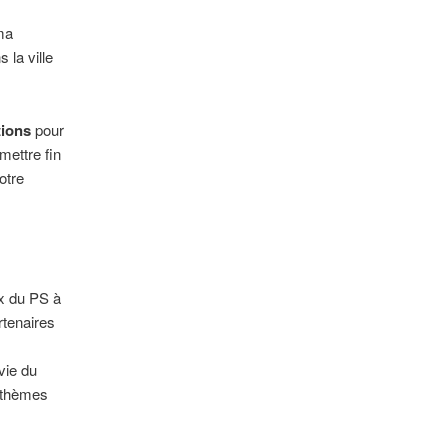
ma
 la ville
tions
pour
 mettre fin
otre
ix du PS à
rtenaires
vie du
s thèmes