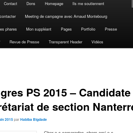
Contact
Dons
Homepage
Ils me soutiennent
contacter
Meeting de campagne avec Arnaud Montebourg
es phares
Mon suppléant
Pages
Portfolio
Presse
?
Revue de Presse
Transparent Header
Vidéos
gres PS 2015 – Candidate
rétariat de section Nanterr
uin 2015
par
Habiba Bigdade
Cher-e-s camarades, chers ami-e-s,