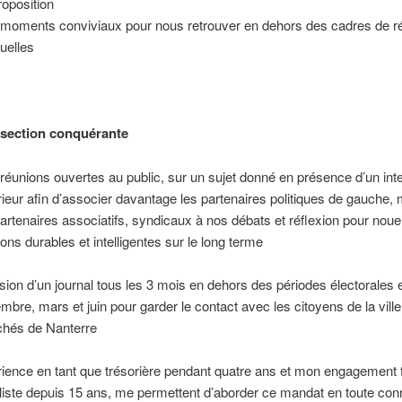
roposition
moments conviviaux pour nous retrouver en dehors des cadres de r
tuelles
section conquérante
réunions ouvertes au public, sur un sujet donné en présence d’un int
rieur afin d’associer davantage les partenaires politiques de gauche,
partenaires associatifs, syndicaux à nos débats et réflexion pour nou
ions durables et intelligentes sur le long terme
usion d’un journal tous les 3 mois en dehors des périodes électorales 
mbre, mars et juin pour garder le contact avec les citoyens de la ville
hés de Nanterre
ence en tant que trésorière pendant quatre ans et mon engagement f
aliste depuis 15 ans, me permettent d’aborder ce mandat en toute co