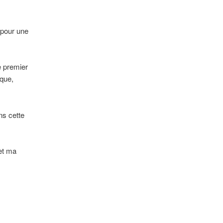
 pour une
e premier
ique,
ns cette
et ma