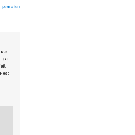
on
permalien
.
 sur
t par
ait,
e est