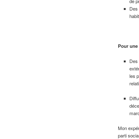
de p
Des 
habi
Pour une 
Des 
exté
les 
relat
Diff
déce
marc
Mon expéri
parti soci