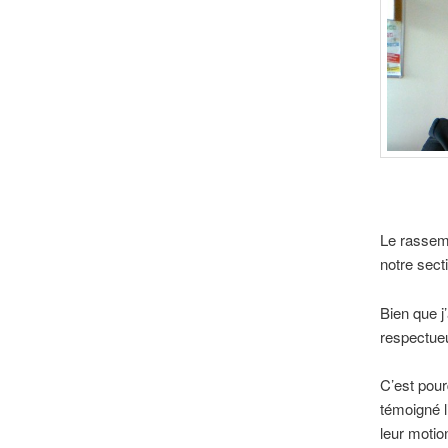
Le rassemb
notre sect
Bien que j
respectueu
C’est pour
témoigné l
leur motio