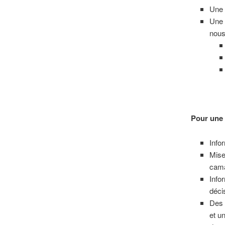
Une 
Une 
nous
Pour une s
Info
Mise
cama
Info
déci
Des 
et u