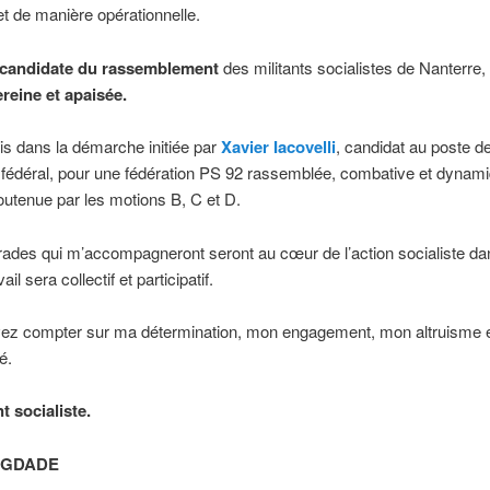
t de manière opérationnelle.
 candidate du rassemblement
des militants socialistes de Nanterre,
ereine et apaisée.
is dans la démarche initiée par
Xavier Iacovelli
, candidat au poste d
 fédéral, pour une fédération PS 92 rassemblée, combative et dynam
 soutenue par les motions B, C et D.
des qui m’accompagneront seront au cœur de l’action socialiste da
avail sera collectif et participatif.
ez compter sur ma détermination, mon engagement, mon altruisme 
é.
t socialiste.
BIGDADE