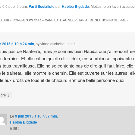
a été publié dans
Parti Socialiste
par
Habiba Bigdade
. Mettez-le en favori avec s
S SUR «
CONGRES PS 2015 – CANDIDATE AU SECRÉTARIAT DE SECTION NANTERRE
»
in 2015 à 10 h 24 min
,
sylviane.aschehoug
a dit :
suis pas de Nanterre, mais je connais bien Habiba que j’ai rencontrée
s terrains. Et elle est ce qu’elle dit : fidèle, rassembleuse, apaisante e
tous travailleuse. Elle ne se contente pas de dire qu’il faut faire, elle f
re le traineau, elle montre le chemin. Elle est ouverte sur les autres, ell
le aux droits de tous et de chacun. Bref une belle personne quoi !
↓
ndre
Le
9 juin 2015 à 10 h 37 min
,
Habiba Bigdade
a dit :