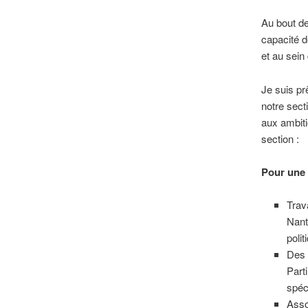
Au bout de
capacité de
et au sein
Je suis p
notre secti
aux ambiti
section :
Pour une 
Trav
Nant
poli
Des 
Parti
spéc
Asso