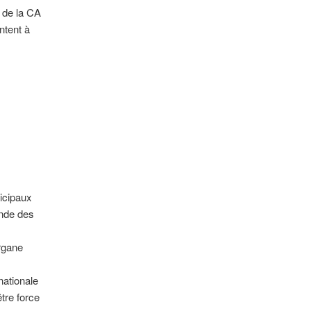
 de la CA
ntent à
nicipaux
ande des
rgane
nationale
être force