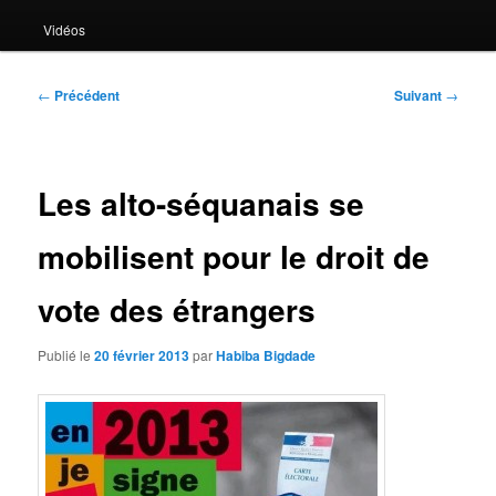
Vidéos
Navigation
←
Précédent
Suivant
→
des
articles
Les alto-séquanais se
mobilisent pour le droit de
vote des étrangers
Publié le
20 février 2013
par
Habiba Bigdade