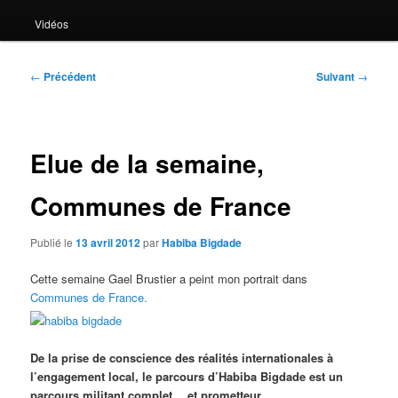
Vidéos
Navigation
←
Précédent
Suivant
→
des
articles
Elue de la semaine,
Communes de France
Publié le
13 avril 2012
par
Habiba Bigdade
Cette semaine Gael Brustier a peint mon portrait dans
Communes de France.
De la prise de conscience des réalités internationales à
l’engagement local, le parcours d’Habiba Bigdade est un
parcours militant complet… et prometteur