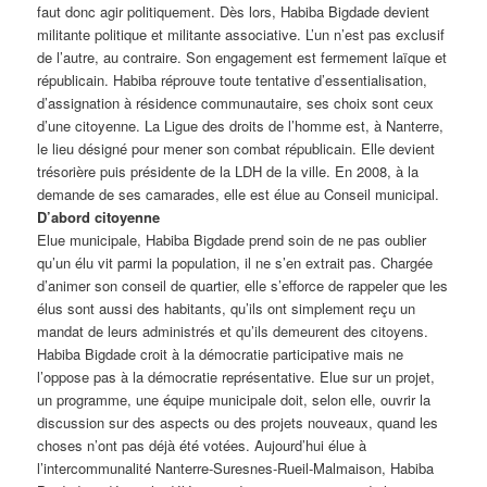
faut donc agir politiquement. Dès lors, Habiba Bigdade devient
militante politique et militante associative. L’un n’est pas exclusif
de l’autre, au contraire. Son engagement est fermement laïque et
républicain. Habiba réprouve toute tentative d’essentialisation,
d’assignation à résidence communautaire, ses choix sont ceux
d’une citoyenne. La Ligue des droits de l’homme est, à Nanterre,
le lieu désigné pour mener son combat républicain. Elle devient
trésorière puis présidente de la LDH de la ville. En 2008, à la
demande de ses camarades, elle est élue au Conseil municipal.
D’abord citoyenne
Elue municipale, Habiba Bigdade prend soin de ne pas oublier
qu’un élu vit parmi la population, il ne s’en extrait pas. Chargée
d’animer son conseil de quartier, elle s’efforce de rappeler que les
élus sont aussi des habitants, qu’ils ont simplement reçu un
mandat de leurs administrés et qu’ils demeurent des citoyens.
Habiba Bigdade croit à la démocratie participative mais ne
l’oppose pas à la démocratie représentative. Elue sur un projet,
un programme, une équipe municipale doit, selon elle, ouvrir la
discussion sur des aspects ou des projets nouveaux, quand les
choses n’ont pas déjà été votées. Aujourd’hui élue à
l’intercommunalité Nanterre-Suresnes-Rueil-Malmaison, Habiba