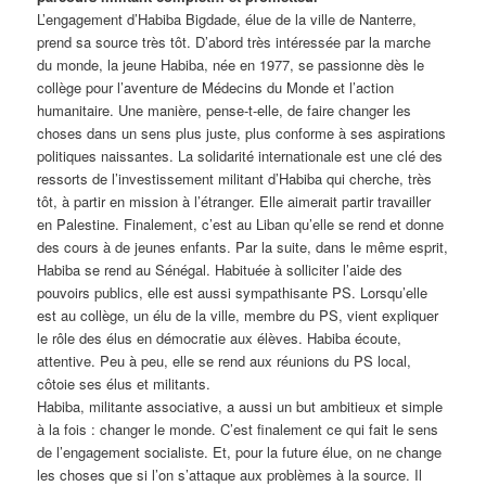
L’engagement d’Habiba Bigdade, élue de la ville de Nanterre,
prend sa source très tôt. D’abord très intéressée par la marche
du monde, la jeune Habiba, née en 1977, se passionne dès le
collège pour l’aventure de Médecins du Monde et l’action
humanitaire. Une manière, pense-t-elle, de faire changer les
choses dans un sens plus juste, plus conforme à ses aspirations
politiques naissantes. La solidarité internationale est une clé
des
ressorts de l’investissement militant d’Habiba qui cherche, très
tôt, à partir en mission à l’étranger. Elle aimerait partir travailler
en Palestine. Finalement, c’est au Liban qu’elle se rend et donne
des cours à de jeunes enfants. Par la suite, dans le même esprit,
Habiba se rend au Sénégal. Habituée à solliciter l’aide des
pouvoirs publics, elle est aussi sympathisante PS. Lorsqu’elle
est au collège, un élu de la ville, membre du PS, vient expliquer
le rôle des élus en démocratie aux élèves. Habiba écoute,
attentive. Peu à peu, elle se rend aux réunions du PS local,
côtoie ses élus et militants.
Habiba, militante associative, a aussi un but ambitieux et simple
à la fois : changer le monde. C’est finalement ce qui fait le sens
de l’engagement socialiste. Et, pour la future élue, on ne change
les choses que si l’on s’attaque aux problèmes à la source. Il