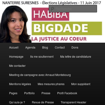
Aller
La Justice Au Coeur
au
Rech
contenu
principal
Habiba Bigdade
Menu
Accueil
Agenda
Blog
Contact
Dons
principal
Homepage
Ils me soutiennent
Ma lettre de candidature
Me contacter
Meeting de campagne avec Arnaud Montebourg
Mentions légales
Mes mesures phares
Mon suppléant
Pages
Portfolio
Presse
Profil Facebook
Qui suis-je ?
Revue de Presse
Transparent Header