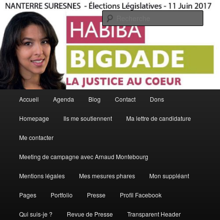
Aller
La Justice Au Coeur
au
Rech
contenu
principal
Habiba Bigdade
Menu
Accueil
Agenda
Blog
Contact
Dons
principal
Homepage
Ils me soutiennent
Ma lettre de candidature
Me contacter
Meeting de campagne avec Arnaud Montebourg
Mentions légales
Mes mesures phares
Mon suppléant
Pages
Portfolio
Presse
Profil Facebook
Qui suis-je ?
Revue de Presse
Transparent Header