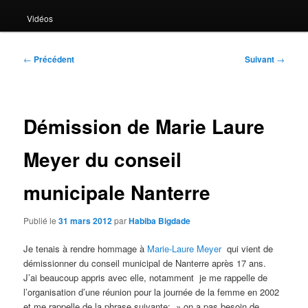
Vidéos
Navigation
←
Précédent
Suivant
→
des
articles
Démission de Marie Laure
Meyer du conseil
municipale Nanterre
Publié le
31 mars 2012
par
Habiba Bigdade
Je tenais à rendre hommage à
Marie-Laure Meyer
qui vient de
démissionner du conseil municipal de Nanterre après 17 ans.
J’ai beaucoup appris avec elle, notamment je me rappelle de
l’organisation d’une réunion pour la journée de la femme en 2002
et me rappelle de la phrase suivante: » on a pas besoin de