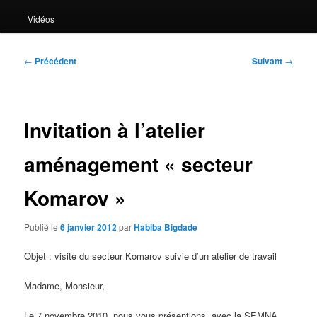
Vidéos
Navigation
←
Précédent
Suivant
→
des
articles
Invitation à l’atelier
aménagement « secteur
Komarov »
Publié le
6 janvier 2012
par
Habiba Bigdade
Objet : visite du secteur Komarov suivie d’un atelier de travail
Madame, Monsieur,
Le 7 novembre 2010, nous vous présentions, avec la SEMNA,