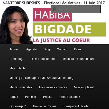
Aller
La Justice Au Coeur
au
Rech
contenu
principal
Habiba Bigdade
Menu
Accueil
Agenda
Blog
Contact
Dons
principal
Homepage
Ils me soutiennent
Ma lettre de candidature
Me contacter
Meeting de campagne avec Arnaud Montebourg
Mentions légales
Mes mesures phares
Mon suppléant
Pages
Portfolio
Presse
Profil Facebook
Qui suis-je ?
Revue de Presse
Transparent Header