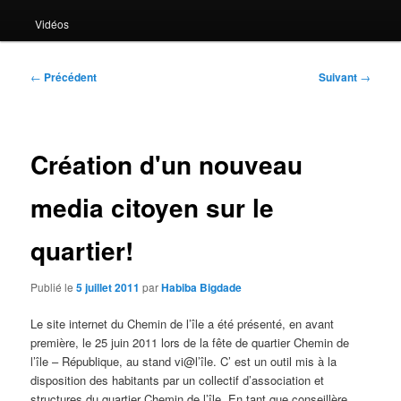
Vidéos
Navigation
←
Précédent
Suivant
→
des
articles
Création d'un nouveau
media citoyen sur le
quartier!
Publié le
5 juillet 2011
par
Habiba Bigdade
Le site internet du Chemin de l’île a été présenté, en avant
première, le 25 juin 2011 lors de la fête de quartier Chemin de
l’île – République, au stand vi@l’île. C’ est un outil mis à la
disposition des habitants par un collectif d’association et
structures du quartier Chemin de l’île. En tant que conseillère