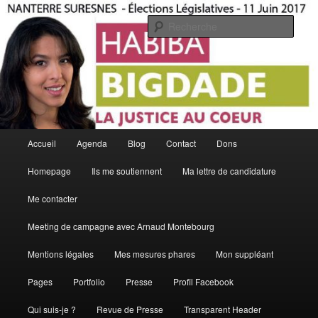
Aller
La Justice Au Coeur
au
Rech
contenu
principal
Habiba Bigdade
Menu
Accueil
Agenda
Blog
Contact
Dons
principal
Homepage
Ils me soutiennent
Ma lettre de candidature
Me contacter
Meeting de campagne avec Arnaud Montebourg
Mentions légales
Mes mesures phares
Mon suppléant
Pages
Portfolio
Presse
Profil Facebook
Qui suis-je ?
Revue de Presse
Transparent Header