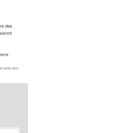
tre des
seront
terre
ori avec son