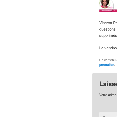
Vincent Pei
questions 
supprimés!
Le vendred
Ce contenu 
permalien
.
Laiss
Votre adres