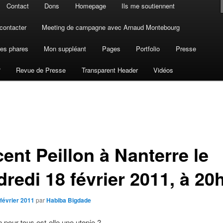
Contact
Dons
Homepage
Ils me soutiennent
contacter
Meeting de campagne avec Arnaud Montebourg
es phares
Mon suppléant
Pages
Portfolio
Presse
?
Revue de Presse
Transparent Header
Vidéos
ent Peillon à Nanterre le
redi 18 février 2011, à 20
 février 2011
par
Habiba Bigdade
n pour tous est-elle une utopie ?