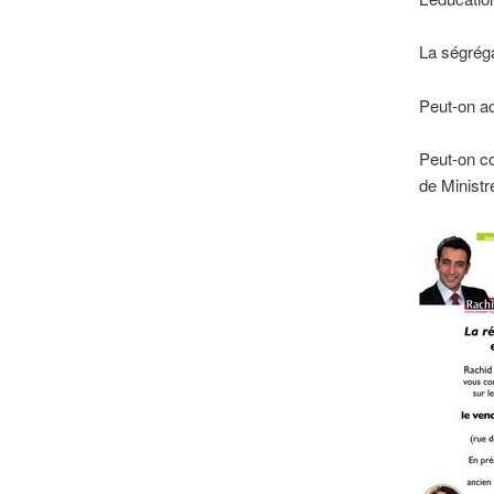
La ségréga
Peut-on ac
Peut-on co
de Ministr