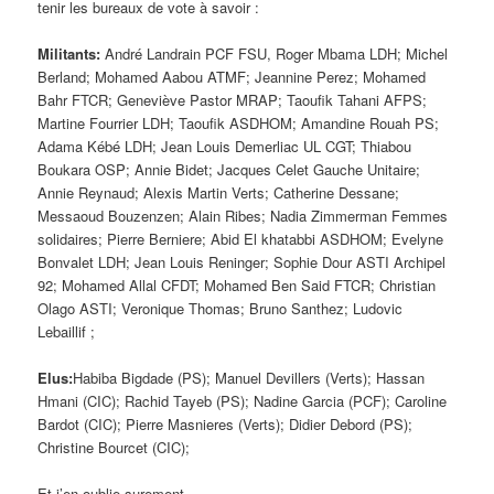
tenir les bureaux de vote à savoir :
Militants:
André Landrain PCF FSU, Roger Mbama LDH; Michel
Berland; Mohamed Aabou ATMF; Jeannine Perez; Mohamed
Bahr FTCR; Geneviève Pastor MRAP; Taoufik Tahani AFPS;
Martine Fourrier LDH; Taoufik ASDHOM; Amandine Rouah PS;
Adama Kébé LDH; Jean Louis Demerliac UL CGT; Thiabou
Boukara OSP; Annie Bidet; Jacques Celet Gauche Unitaire;
Annie Reynaud; Alexis Martin Verts; Catherine Dessane;
Messaoud Bouzenzen; Alain Ribes; Nadia Zimmerman Femmes
solidaires; Pierre Berniere; Abid El khatabbi ASDHOM; Evelyne
Bonvalet LDH; Jean Louis Reninger; Sophie Dour ASTI Archipel
92; Mohamed Allal CFDT; Mohamed Ben Said FTCR; Christian
Olago ASTI; Veronique Thomas; Bruno Santhez; Ludovic
Lebaillif ;
Elus:
Habiba Bigdade (PS); Manuel Devillers (Verts); Hassan
Hmani (CIC); Rachid Tayeb (PS); Nadine Garcia (PCF); Caroline
Bardot (CIC); Pierre Masnieres (Verts); Didier Debord (PS);
Christine Bourcet (CIC);
Et j’en oublie surement…