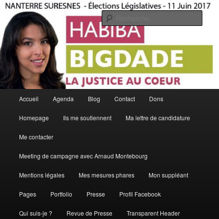
Aller
La Justice Au Coeur
au
Rech
contenu
principal
Habiba Bigdade
Menu
Accueil
Agenda
Blog
Contact
Dons
principal
Homepage
Ils me soutiennent
Ma lettre de candidature
Me contacter
Meeting de campagne avec Arnaud Montebourg
Mentions légales
Mes mesures phares
Mon suppléant
Pages
Portfolio
Presse
Profil Facebook
Qui suis-je ?
Revue de Presse
Transparent Header