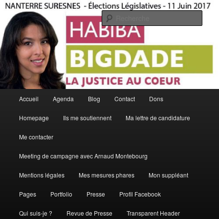
Aller
La Justice Au Coeur
au
Rech
contenu
principal
Habiba Bigdade
Menu
Accueil
Agenda
Blog
Contact
Dons
principal
Homepage
Ils me soutiennent
Ma lettre de candidature
Me contacter
Meeting de campagne avec Arnaud Montebourg
Mentions légales
Mes mesures phares
Mon suppléant
Pages
Portfolio
Presse
Profil Facebook
Qui suis-je ?
Revue de Presse
Transparent Header