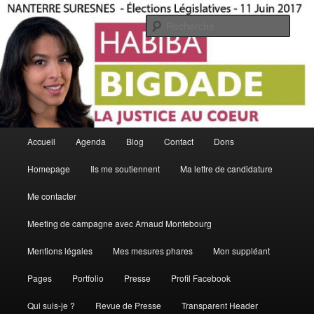
Aller
Aller
La Justice Au Coeur
au
au
Rech
contenu
contenu
principal
secondaire
Habiba Bigdade
Menu
Accueil
Agenda
Blog
Contact
Dons
principal
Homepage
Ils me soutiennent
Ma lettre de candidature
Me contacter
Meeting de campagne avec Arnaud Montebourg
Mentions légales
Mes mesures phares
Mon suppléant
Pages
Portfolio
Presse
Profil Facebook
Qui suis-je ?
Revue de Presse
Transparent Header